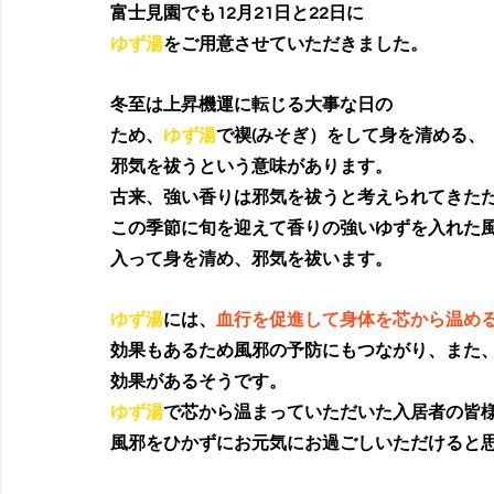
富士見園でも12月21日と22日に
ゆず湯
をご用意させていただきました。
冬至は上昇機運に転じる大事な日の
ため、
ゆず湯
で禊(みそぎ）をして身を清める、
邪気を祓うという意味があります。
古来、強い香りは邪気を祓うと考えられてきた
この季節に旬を迎えて香りの強いゆずを入れた
入って身を清め、邪気を祓います。
ゆず湯
には、
血行を促進して身体を芯から温め
効果もあるため風邪の予防にもつながり、また
効果があるそうです。
ゆず湯
で芯から温まっていただいた入居者の皆
風邪をひかずにお元気にお過ごしいただけると