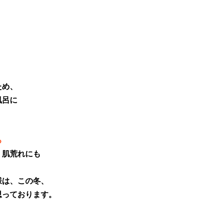
ため、
風呂に
る
、肌荒れにも
様は、この冬、
思っております。