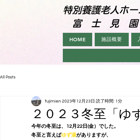
特別養護老人ホー
​ 富 士 見 園
施設概要
HOME
All Posts
fujimien
2023年12月23日
読了時間: 1分
２０２３冬至「ゆ
今年の冬至は、12月22日(金）でした。
冬至と言えば
ゆず湯
がありますが、