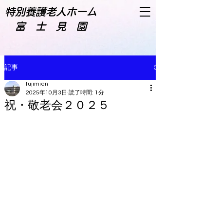
特別養護老人ホーム
​ 富 士 見 園
記事
fujimien
2025年10月3日
読了時間: 1分
祝・敬老会２０２５